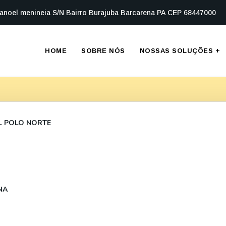
anoel menineia S/N Bairro Burajuba Barcarena PA CEP 68447000
HOME
SOBRE NÓS
NOSSAS SOLUÇÕES
+
L POLO NORTE
NA