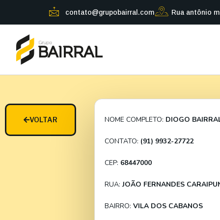
contato@grupobairral.com
Rua antônio m
NOME COMPLETO:
DIOGO BAIRRA
VOLTAR
CONTATO:
(91) 9932-27722
CEP:
68447000
RUA:
JOÃO FERNANDES CARAIPU
BAIRRO:
VILA DOS CABANOS