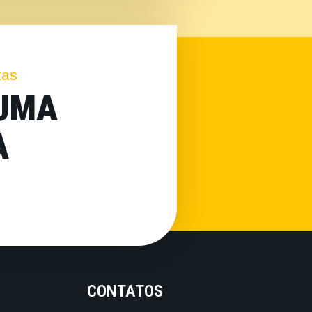
tas
 UMA
A
CONTATOS