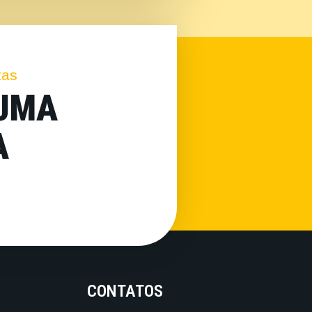
tas
 UMA
A
CONTATOS