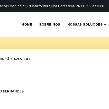
anoel menineia S/N Bairro Burajuba Barcarena PA CEP 68447000
HOME
SOBRE NÓS
NOSSAS SOLUÇÕES
+
SUNÇÃO AZEVEDO
O FERNANDES