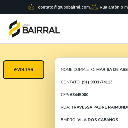
contato@grupobairral.com
Rua antônio m
NOME COMPLETO:
MARISA DE AS
VOLTAR
CONTATO:
(91) 9931-74113
CEP:
68445000
RUA:
TRAVESSA PADRE RAIMUND
BAIRRO:
VILA DOS CABANOS