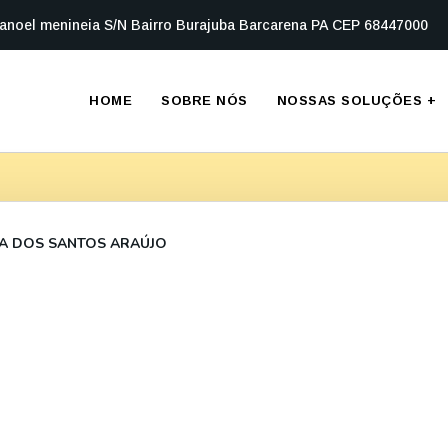
anoel menineia S/N Bairro Burajuba Barcarena PA CEP 68447000
HOME
SOBRE NÓS
NOSSAS SOLUÇÕES
+
LA DOS SANTOS ARAÚJO