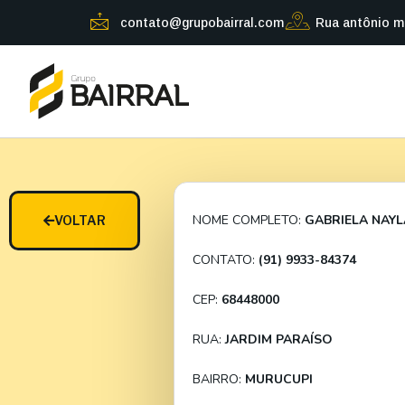
contato@grupobairral.com
Rua antônio m
NOME COMPLETO:
GABRIELA NAY
VOLTAR
CONTATO:
(91) 9933-84374
CEP:
68448000
RUA:
JARDIM PARAÍSO
BAIRRO:
MURUCUPI