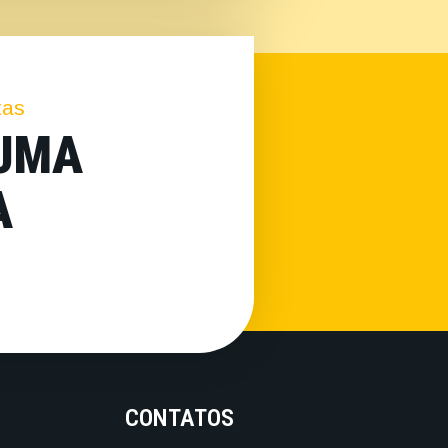
tas
 UMA
A
CONTATOS