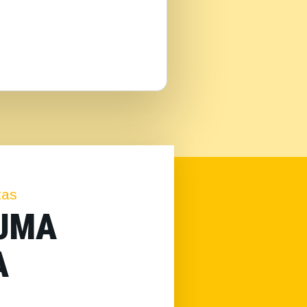
tas
 UMA
A