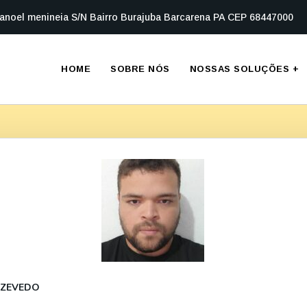
anoel menineia S/N Bairro Burajuba Barcarena PA CEP 68447000
HOME
SOBRE NÓS
NOSSAS SOLUÇÕES
+
AZEVEDO